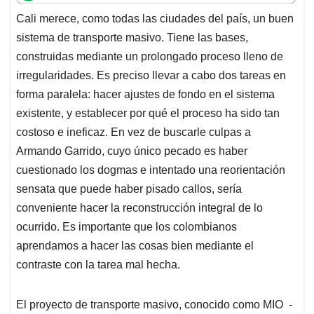
t
e
k
i
e
Cali merece, como todas las ciudades del país, un buen
s
b
e
l
a
sistema de transporte masivo. Tiene las bases,
A
o
d
d
p
o
I
s
construidas mediante un prolongado proceso lleno de
p
k
n
irregularidades. Es preciso llevar a cabo dos tareas en
forma paralela: hacer ajustes de fondo en el sistema
existente, y establecer por qué el proceso ha sido tan
costoso e ineficaz. En vez de buscarle culpas a
Armando Garrido, cuyo único pecado es haber
cuestionado los dogmas e intentado una reorientación
sensata que puede haber pisado callos, sería
conveniente hacer la reconstrucción integral de lo
ocurrido. Es importante que los colombianos
aprendamos a hacer las cosas bien mediante el
contraste con la tarea mal hecha.
El proyecto de transporte masivo, conocido como MIO -