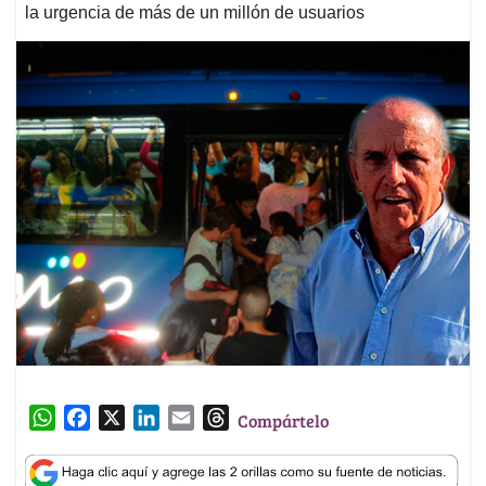
la urgencia de más de un millón de usuarios
W
F
X
L
E
T
Compártelo
h
a
i
m
h
a
c
n
a
r