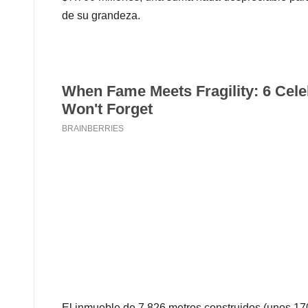
de su grandeza.
El inmueble de 7.826 metros construidos (unos 17