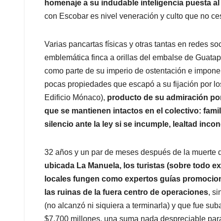
homenaje a su indudable inteligencia puesta al s
con Escobar es nivel veneración y culto que no ce
Varias pancartas físicas y otras tantas en redes so
emblemática finca a orillas del embalse de Guatap
como parte de su imperio de ostentación e imponen
pocas propiedades que escapó a su fijación por lo
Edificio Mónaco),
producto de su admiración por 
que se mantienen intactos en el colectivo: fami
silencio ante la ley si se incumple, lealtad inc
32 años y un par de meses después de la muerte d
ubicada La Manuela, los turistas (sobre todo e
locales fungen como expertos guías promocion
las ruinas de la fuera centro de operaciones
, s
(no alcanzó ni siquiera a terminarla) y que fue su
$7.700 millones, una suma nada despreciable par