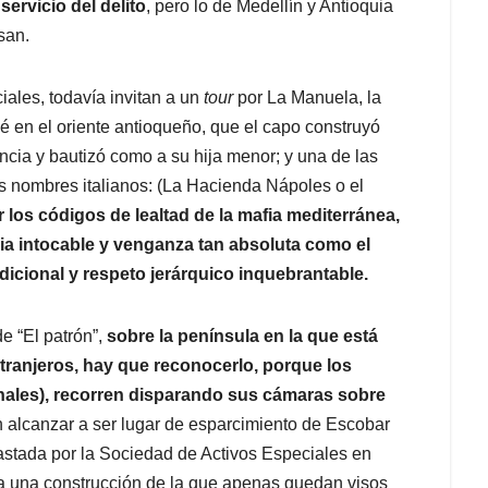
ervicio del delito
, pero lo de Medellín y Antioquia
san.
ciales, todavía invitan a un
tour
por La Manuela, la
é en el oriente antioqueño, que el capo construyó
cia y bautizó como a su hija menor; y una de las
s nombres italianos: (La Hacienda Nápoles o el
los códigos de lealtad de la mafia mediterránea,
lia intocable y venganza tan absoluta como el
ondicional y respeto jerárquico inquebrantable.
e “El patrón”,
sobre la península en la que está
xtranjeros, hay que reconocerlo, porque los
ales), recorren disparando sus cámaras sobre
in alcanzar a ser lugar de esparcimiento de Escobar
bastada por la Sociedad de Activos Especiales en
a una construcción de la que apenas quedan visos