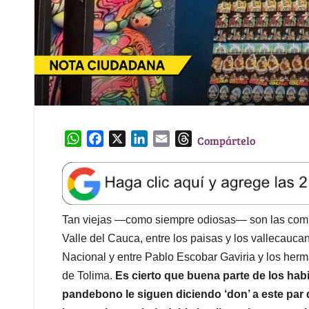
W
F
X
L
E
T
Compártelo
h
a
i
m
h
a
c
n
a
r
t
e
k
i
e
s
b
e
l
a
A
o
d
d
Tan viejas —como siempre odiosas— son las compar
p
o
I
s
Valle del Cauca, entre los paisas y los vallecaucan
p
k
n
Nacional y entre Pablo Escobar Gaviria y los herm
de Tolima.
Es cierto que buena parte de los habi
pandebono le siguen diciendo ‘don’ a este par 