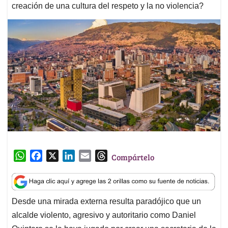
creación de una cultura del respeto y la no violencia?
W
F
X
L
E
T
Compártelo
h
a
i
m
h
a
c
n
a
r
t
e
k
i
e
Desde una mirada externa resulta paradójico que un
s
b
e
l
a
alcalde violento, agresivo y autoritario como Daniel
A
o
d
d