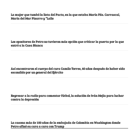
La mujer que tumbó la lista del Pacto, en la que estaba María Fda. Carrascal,
María del Mar Pizarro y “Lalis
Los opositores de Petro no tuvieron más opción que criticar la puerta por la que
entró a la Casa Blanca
Así encontraron el cuerpo del cura Camilo Torres, 60 años después de haber sido
escondido por un general del Ejército
Regresar a la radio para comentar fútbol, la solución de Iván Mejía para luchar
contra la depresión
La casona más de 100 años de la embajada de Colombia en Washington donde
Petro afinó su cara a cara con Trump