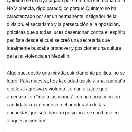
p
o
I
s
Quintero se la haya jugado por crear una secretaria de la
p
k
n
No Violencia, digo paradójico porque Quintero se ha
caracterizado por ser un permanente instigador de la
división, el sectarismo y la persecución a la oposición,
prácticas que a todas luces desentonan contra el espíritu
pacifista desde el cual se creó una secretaria que
idealmente buscaba promover y posicionar una cultura
de la no violencia en Medellín.
Algo que, desde una mirada estrictamente política, no se
logró. Para muestra, hoy la ciudad asiste a una campaña
electoral agresiva y violenta, con un alcalde que
amenaza con “irse a las manos” con un opositor, y con
candidatos marginados en el ponderado de las
encuestas que solo buscan posicionarse con base en
ataques y mentiras.