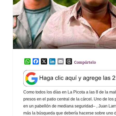
W
F
X
L
E
T
Compártelo
h
a
i
m
h
a
c
n
a
r
t
e
k
i
e
s
b
e
l
a
A
o
d
d
Como todos los días en La Picota a las 8 de la ma
p
o
I
s
presos en el patio central de la cárcel. Uno de l
p
k
n
en un pabellón de mediana seguridad– , Juan Larri
más la búsqueda que debería hacerse sobre uno de