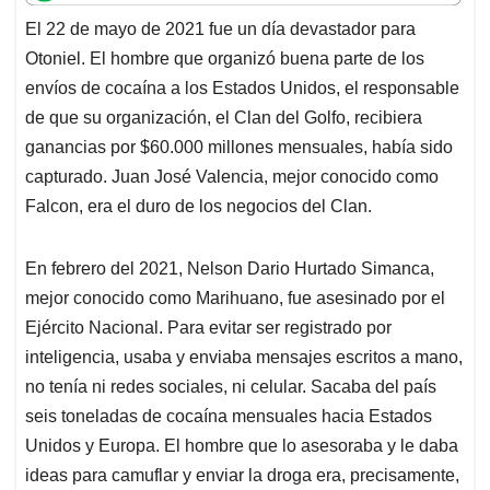
t
e
k
i
e
El 22 de mayo de 2021 fue un día devastador para
s
b
e
l
a
Otoniel. El hombre que organizó buena parte de los
A
o
d
d
p
o
I
s
envíos de cocaína a los Estados Unidos, el responsable
p
k
n
de que su organización, el Clan del Golfo, recibiera
ganancias por $60.000 millones mensuales, había sido
capturado. Juan José Valencia, mejor conocido como
Falcon, era el duro de los negocios del Clan.
En febrero del 2021, Nelson Dario Hurtado Simanca,
mejor conocido como Marihuano, fue asesinado por el
Ejército Nacional. Para evitar ser registrado por
inteligencia, usaba y enviaba mensajes escritos a mano,
no tenía ni redes sociales, ni celular. Sacaba del país
seis toneladas de cocaína mensuales hacia Estados
Unidos y Europa. El hombre que lo asesoraba y le daba
ideas para camuflar y enviar la droga era, precisamente,