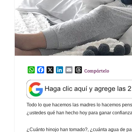
W
F
X
L
E
T
Compártelo
h
a
i
m
h
a
c
n
a
r
t
e
k
i
e
s
b
e
l
a
A
o
d
d
Todo lo que hacemos las madres lo hacemos pensa
p
o
I
s
¿ustedes qué han hecho hoy para ganar confianza
p
k
n
¿Cuánto hinojo han tomado?, ¿cuánta agua de pan