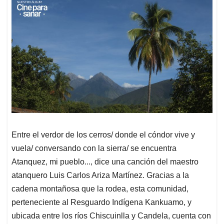
s
b
e
l
a
A
o
d
d
p
o
I
s
p
k
n
Entre el verdor de los cerros/ donde el cóndor vive y
vuela/ conversando con la sierra/ se encuentra
Atanquez, mi pueblo..., dice una canción del maestro
atanquero Luis Carlos Ariza Martínez. Gracias a la
cadena montañosa que la rodea, esta comunidad,
perteneciente al Resguardo Indígena Kankuamo, y
ubicada entre los ríos Chiscuinlla y Candela, cuenta con