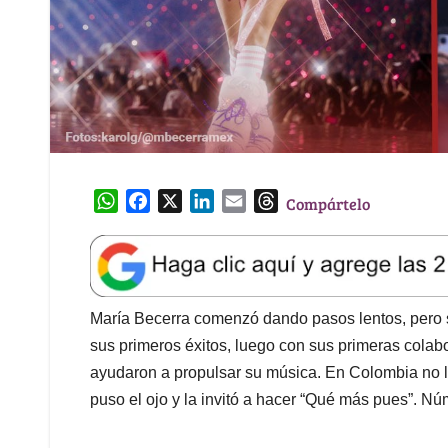
W
F
X
L
E
T
Compártelo
h
a
i
m
h
a
c
n
a
r
t
e
k
i
e
s
b
e
l
a
A
o
d
d
María Becerra comenzó dando pasos lentos, pero 
p
o
I
s
sus primeros éxitos, luego con sus primeras colabo
p
k
n
ayudaron a propulsar su música. En Colombia no la
puso el ojo y la invitó a hacer “Qué más pues”. N