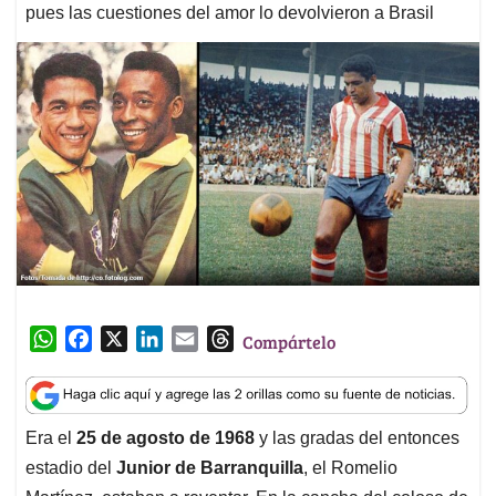
pues las cuestiones del amor lo devolvieron a Brasil
W
F
X
L
E
T
Compártelo
h
a
i
m
h
a
c
n
a
r
t
e
k
i
e
Era el
25 de agosto de 1968
y las gradas del entonces
s
b
e
l
a
estadio del
Junior de Barranquilla
, el Romelio
A
o
d
d