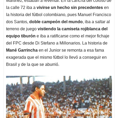
p
o
I
s
Martínez, estaban a reventar. En la cancha del coloso de
p
k
n
la calle 72 iba a
vivirse un hecho sin precedentes
en
la historia del fútbol colombiano, pues Manuel Francisco
dos Santos,
doble campeón del mundo
, iba a saltar al
terreno de juego
vistiendo la camiseta rojiblanca del
equipo tiburón
e iba a ratificarse como el mejor fichaje
del FPC desde Di Stefano a Millonarios. La historia de
Mané Garrincha
en el Junior se remonta a esa fama
exagerada que el mismo fútbol lo llevó a conseguir en
Brasil y de la que se aburrió.