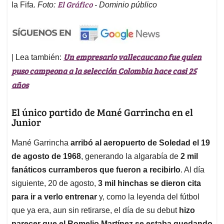
El Gráfico
la Fifa.
Foto:
- Dominio público
Un empresario vallecaucano fue quien
| Lea también:
puso campeona a la selección Colombia hace casi 25
años
El único partido de Mané Garrincha en el
Junior
Mané Garrincha
arribó al aeropuerto de Soledad el 19
de agosto de 1968
, generando la algarabía de
2 mil
fanáticos curramberos que fueron a recibirlo
. Al día
siguiente, 20 de agosto,
3 mil hinchas se dieron cita
para ir a verlo entrenar
y, como la leyenda del fútbol
que ya era, aun sin retirarse, el día de su debut
hizo
parecer que el Romelio Martínez se estaba quedando