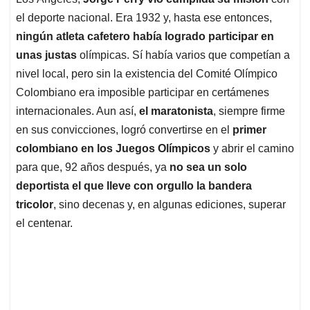
A
o
d
d
p
o
I
s
el deporte nacional. Era 1932 y, hasta ese entonces,
p
k
n
ningún atleta cafetero había logrado participar en
unas justas
olímpicas. Sí había varios que competían a
nivel local, pero sin la existencia del Comité Olímpico
Colombiano era imposible participar en certámenes
internacionales. Aun así,
el maratonista
, siempre firme
en sus convicciones, logró convertirse en el
primer
colombiano en los Juegos Olímpicos
y abrir el camino
para que, 92 años después, ya
no sea un solo
deportista el que lleve con orgullo la bandera
tricolor
, sino decenas y, en algunas ediciones, superar
el centenar.