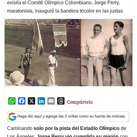
existía el Comité Olímpico Colombiano, Jorge Perry,
maratonista, inauguró la bandera tricolor en las justas
W
F
X
L
E
T
Compártelo
h
a
i
m
h
a
c
n
a
r
t
e
k
i
e
Caminando
solo por la pista del Estadio Olímpico
de
s
b
e
l
a
Los Ángeles,
Jorge Perry vio cumplida su misión
con