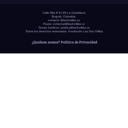
Calle 98a # 51-69 La Castellana
Bogotá, Colombia.
contacto @las2orillas.co
Pauta:
comercial@las2orillas.co
Temas Juridicos:
juridico@las2orillas.co
Todos los derechos reservados. Fundación Las Dos Orillas
¿Quiénes somos?
Política de Privacidad