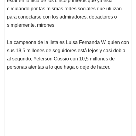
p
o
I
s
estar en la lista de los cinco primeros que ya está
p
k
n
circulando por las mismas redes sociales que utilizan
para conectarse con los admiradores, detractores o
simplemente, mirones.
La campeona de la lista es Luisa Fernanda W, quien con
sus 18,5 millones de seguidores está lejos y casi dobla
al segundo, Yeferson Cossio con 10,5 millones de
personas atentas a lo que haga o deje de hacer.