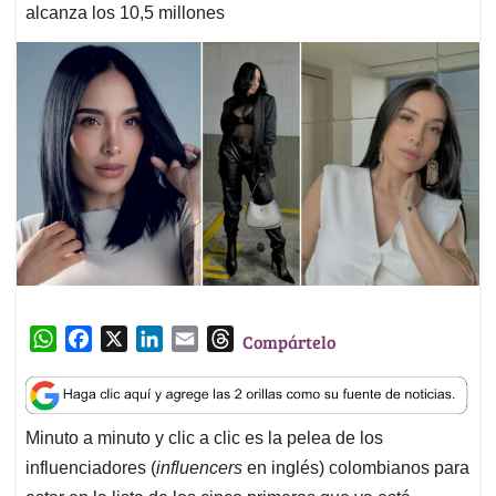
alcanza los 10,5 millones
W
F
X
L
E
T
Compártelo
h
a
i
m
h
a
c
n
a
r
t
e
k
i
e
Minuto a minuto y clic a clic es la pelea de los
s
b
e
l
a
influenciadores (
influencers
en inglés) colombianos para
A
o
d
d