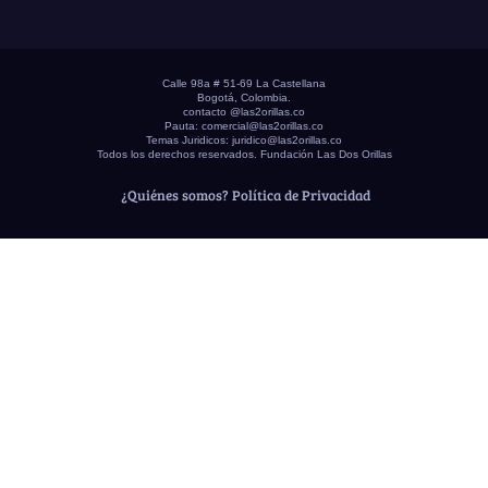
Calle 98a # 51-69 La Castellana
Bogotá, Colombia.
contacto @las2orillas.co
Pauta:
comercial@las2orillas.co
Temas Juridicos:
juridico@las2orillas.co
Todos los derechos reservados. Fundación Las Dos Orillas
¿Quiénes somos?
Política de Privacidad