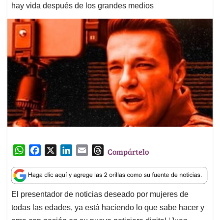
hay vida después de los grandes medios
W
F
X
L
E
T
Compártelo
h
a
i
m
h
a
c
n
a
r
t
e
k
i
e
El presentador de noticias deseado por mujeres de
s
b
e
l
a
todas las edades, ya está haciendo lo que sabe hacer y
A
o
d
d