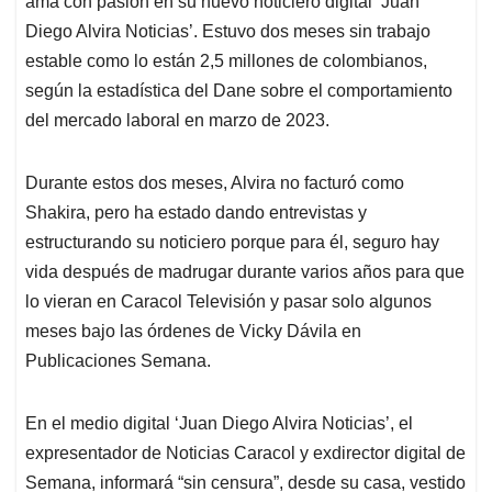
p
o
I
s
ama con pasión en su nuevo noticiero digital ‘Juan
p
k
n
Diego Alvira Noticias’. Estuvo dos meses sin trabajo
estable como lo están 2,5 millones de colombianos,
según la estadística del Dane sobre el comportamiento
del mercado laboral en marzo de 2023.
Durante estos dos meses, Alvira no facturó como
Shakira, pero ha estado dando entrevistas y
estructurando su noticiero porque para él, seguro hay
vida después de madrugar durante varios años para que
lo vieran en Caracol Televisión y pasar solo algunos
meses bajo las órdenes de Vicky Dávila en
Publicaciones Semana.
En el medio digital ‘Juan Diego Alvira Noticias’, el
expresentador de Noticias Caracol y exdirector digital de
Semana, informará “sin censura”, desde su casa, vestido