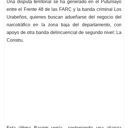
Una disputa territorial se ha generado en el Putumayo
s
b
e
l
a
entre el Frente 48 de las FARC y la banda criminal Los
A
o
d
d
p
o
I
s
Urabeños, quienes buscan adueñarse del negocio del
p
k
n
narcotráfico en la zona baja del departamento, con
apoyo de otra banda delincuencial de segundo nivel: La
Constru.
Esta última Bacrim venía sosteniendo una alianza