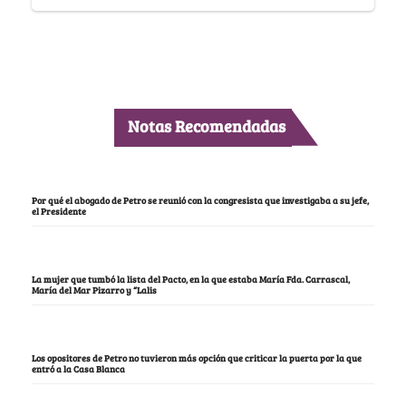
Notas Recomendadas
Por qué el abogado de Petro se reunió con la congresista que investigaba a su jefe,
el Presidente
La mujer que tumbó la lista del Pacto, en la que estaba María Fda. Carrascal,
María del Mar Pizarro y “Lalis
Los opositores de Petro no tuvieron más opción que criticar la puerta por la que
entró a la Casa Blanca