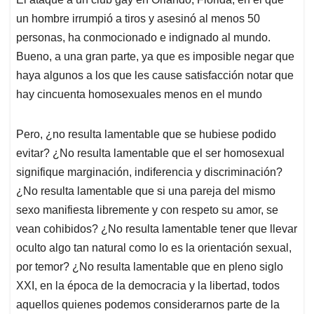
s
b
e
l
a
un hombre irrumpió a tiros y asesinó al menos 50
A
o
d
d
p
o
I
s
personas, ha conmocionado e indignado al mundo.
p
k
n
Bueno, a una gran parte, ya que es imposible negar que
haya algunos a los que les cause satisfacción notar que
hay cincuenta homosexuales menos en el mundo
Pero, ¿no resulta lamentable que se hubiese podido
evitar? ¿No resulta lamentable que el ser homosexual
signifique marginación, indiferencia y discriminación?
¿No resulta lamentable que si una pareja del mismo
sexo manifiesta libremente y con respeto su amor, se
vean cohibidos? ¿No resulta lamentable tener que llevar
oculto algo tan natural como lo es la orientación sexual,
por temor? ¿No resulta lamentable que en pleno siglo
XXI, en la época de la democracia y la libertad, todos
aquellos quienes podemos considerarnos parte de la