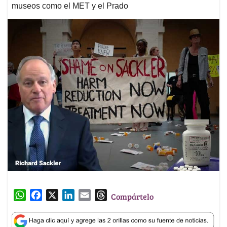
museos como el MET y el Prado
W
F
X
L
E
T
Compártelo
h
a
i
m
h
a
c
n
a
r