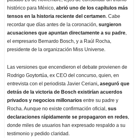
A
o
d
d
p
o
I
s
histórico para México,
abrió uno de los capítulos más
p
k
n
tensos en la historia reciente del certamen
. Cabe
recordar que días antes de la coronación,
surgieron
acusaciones que apuntan directamente a su padre
,
el empresario Bernardo Bosch, y a Raúl Rocha,
presidente de la organización Miss Universe.
Las versiones que encendieron el debate provienen de
Rodrigo Goytortúa, ex CEO del concurso,
quien, en
entrevista con el periodista Javier Ceriani
, aseguró que
detrás de la victoria de Bosch existirían acuerdos
privados y negocios millonarios
entre su padre y
Rocha. Aunque no existe confirmación oficial,
sus
declaraciones rápidamente se propagaron en redes
,
donde miles de usuarios han expresado respaldo a su
testimonio y pedido claridad.