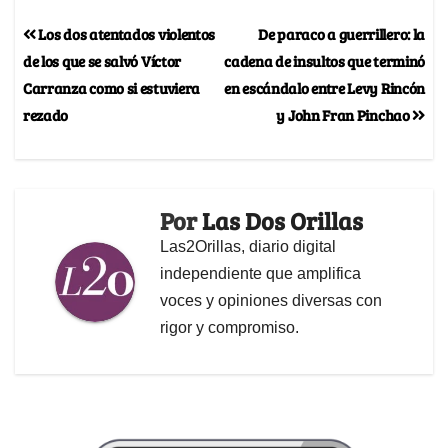
Los dos atentados violentos
De paraco a guerrillero: la
de los que se salvó Víctor
cadena de insultos que terminó
Carranza como si estuviera
en escándalo entre Levy Rincón
rezado
y John Fran Pinchao
Por
Las Dos Orillas
Las2Orillas, diario digital
independiente que amplifica
voces y opiniones diversas con
rigor y compromiso.