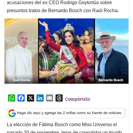
acusaciones del ex CEO Rodrigo Goytortúa sobre
presuntos tratos de Bernardo Bosch con Raúl Rocha.
W
F
X
L
E
T
Compártelo
h
a
i
m
h
a
c
n
a
r
t
e
k
i
e
La elección de Fátima Bosch como Miss Universo el
s
b
e
l
a
pasado 20 de noviembre, lejos de consolidar un triunfo