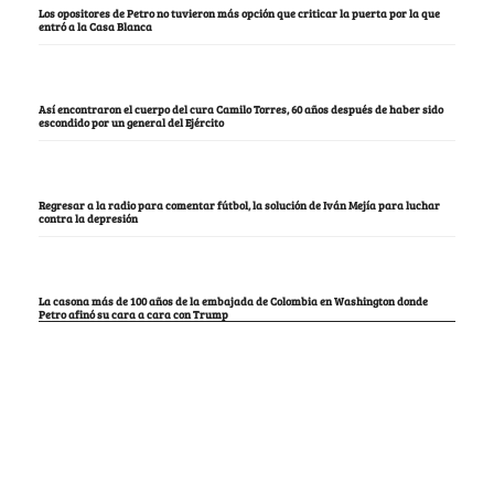
Los opositores de Petro no tuvieron más opción que criticar la puerta por la que
entró a la Casa Blanca
Así encontraron el cuerpo del cura Camilo Torres, 60 años después de haber sido
escondido por un general del Ejército
Regresar a la radio para comentar fútbol, la solución de Iván Mejía para luchar
contra la depresión
La casona más de 100 años de la embajada de Colombia en Washington donde
Petro afinó su cara a cara con Trump