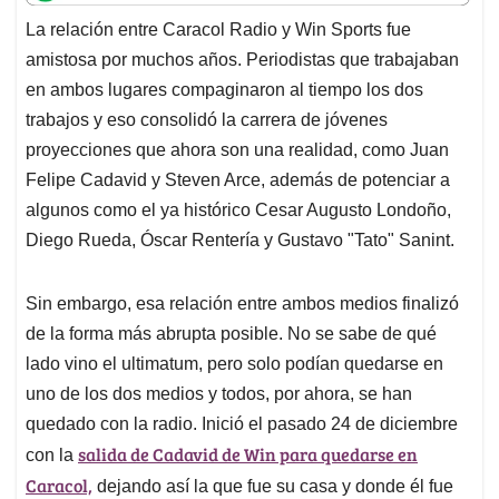
t
e
k
i
e
La relación entre Caracol Radio y Win Sports fue
s
b
e
l
a
amistosa por muchos años. Periodistas que trabajaban
A
o
d
d
p
o
I
s
en ambos lugares compaginaron al tiempo los dos
p
k
n
trabajos y eso consolidó la carrera de jóvenes
proyecciones que ahora son una realidad, como Juan
Felipe Cadavid y Steven Arce, además de potenciar a
algunos como el ya histórico Cesar Augusto Londoño,
Diego Rueda, Óscar Rentería y Gustavo "Tato" Sanint.
Sin embargo, esa relación entre ambos medios finalizó
de la forma más abrupta posible. No se sabe de qué
lado vino el ultimatum, pero solo podían quedarse en
uno de los dos medios y todos, por ahora, se han
quedado con la radio. Inició el pasado 24 de diciembre
salida de Cadavid de Win para quedarse en
con la
Caracol,
dejando así la que fue su casa y donde él fue