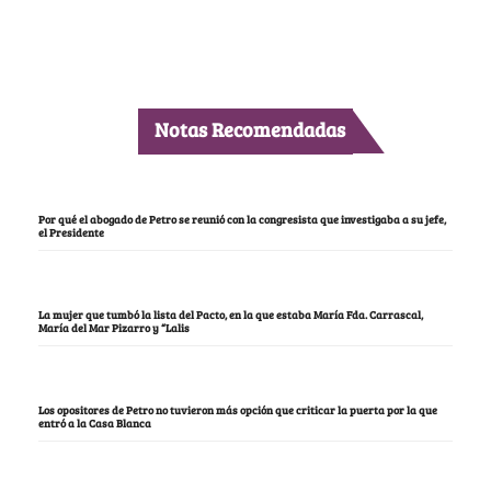
Notas Recomendadas
Por qué el abogado de Petro se reunió con la congresista que investigaba a su jefe,
el Presidente
La mujer que tumbó la lista del Pacto, en la que estaba María Fda. Carrascal,
María del Mar Pizarro y “Lalis
Los opositores de Petro no tuvieron más opción que criticar la puerta por la que
entró a la Casa Blanca