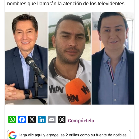
nombres que llamarán la atención de los televidentes
W
F
X
L
E
T
Compártelo
h
a
i
m
h
a
c
n
a
r