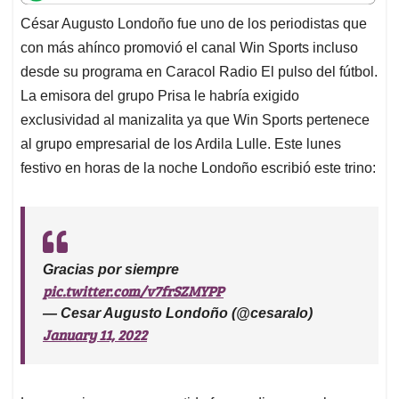
t
e
k
i
e
César Augusto Londoño fue uno de los periodistas que
s
b
e
l
a
con más ahínco promovió el canal Win Sports incluso
A
o
d
d
p
o
I
s
desde su programa en Caracol Radio El pulso del fútbol.
p
k
n
La emisora del grupo Prisa le habría exigido
exclusividad al manizalita ya que Win Sports pertenece
al grupo empresarial de los Ardila Lulle. Este lunes
festivo en horas de la noche Londoño escribió este trino:
Gracias por siempre
pic.twitter.com/v7frSZMYPP
— Cesar Augusto Londoño (@cesaralo)
January 11, 2022