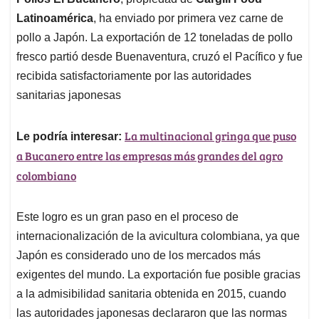
A
o
d
d
p
o
I
s
Latinoamérica
, ha enviado por primera vez carne de
p
k
n
pollo a Japón. La exportación de 12 toneladas de pollo
fresco partió desde Buenaventura, cruzó el Pacífico y fue
recibida satisfactoriamente por las autoridades
sanitarias japonesas
La multinacional gringa que puso
Le podría interesar:
a Bucanero entre las empresas más grandes del agro
colombiano
Este logro es un gran paso en el proceso de
internacionalización de la avicultura colombiana, ya que
Japón es considerado uno de los mercados más
exigentes del mundo. La exportación fue posible gracias
a la admisibilidad sanitaria obtenida en 2015, cuando
las autoridades japonesas declararon que las normas