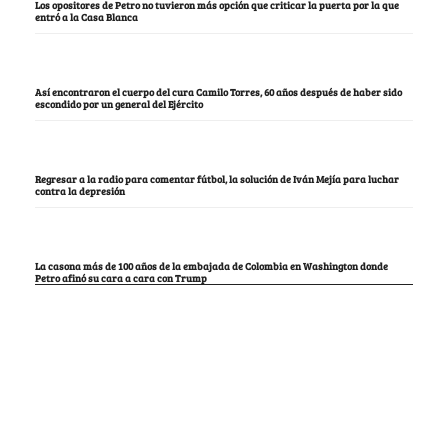
Los opositores de Petro no tuvieron más opción que criticar la puerta por la que
entró a la Casa Blanca
Así encontraron el cuerpo del cura Camilo Torres, 60 años después de haber sido
escondido por un general del Ejército
Regresar a la radio para comentar fútbol, la solución de Iván Mejía para luchar
contra la depresión
La casona más de 100 años de la embajada de Colombia en Washington donde
Petro afinó su cara a cara con Trump