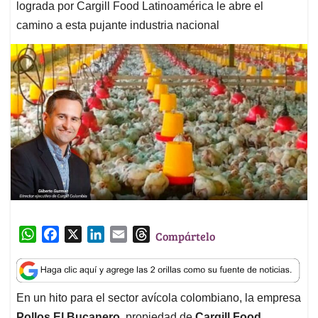
lograda por Cargill Food Latinoamérica le abre el
camino a esta pujante industria nacional
W
F
X
L
E
T
Compártelo
h
a
i
m
h
a
c
n
a
r
t
e
k
i
e
En un hito para el sector avícola colombiano, la empresa
s
b
e
l
a
Pollos El Bucanero
, propiedad de
Cargill Food