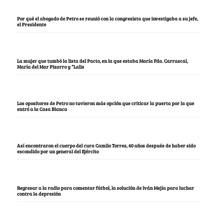
Por qué el abogado de Petro se reunió con la congresista que investigaba a su jefe,
el Presidente
La mujer que tumbó la lista del Pacto, en la que estaba María Fda. Carrascal,
María del Mar Pizarro y “Lalis
Los opositores de Petro no tuvieron más opción que criticar la puerta por la que
entró a la Casa Blanca
Así encontraron el cuerpo del cura Camilo Torres, 60 años después de haber sido
escondido por un general del Ejército
Regresar a la radio para comentar fútbol, la solución de Iván Mejía para luchar
contra la depresión