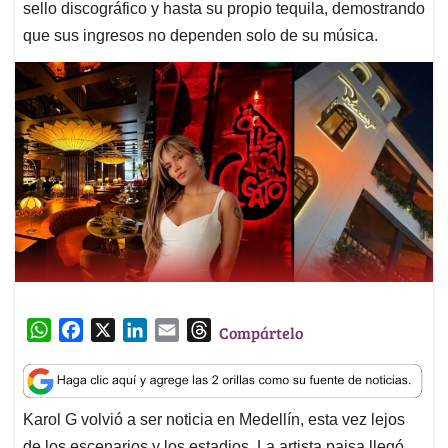
sello discográfico y hasta su propio tequila, demostrando
que sus ingresos no dependen solo de su música.
W
F
X
L
E
T
Compártelo
h
a
i
m
h
a
c
n
a
r
t
e
k
i
e
Karol G volvió a ser noticia en Medellín, esta vez lejos
s
b
e
l
a
de los escenarios y los estadios. La artista paisa llegó