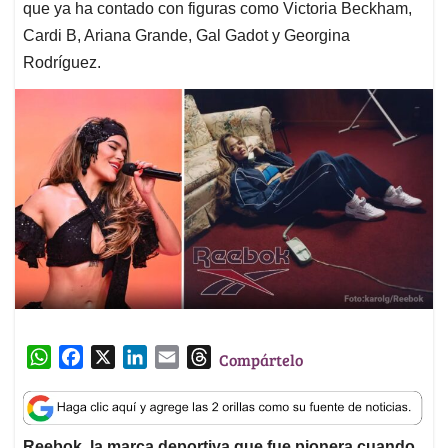
que ya ha contado con figuras como Victoria Beckham,
Cardi B, Ariana Grande, Gal Gadot y Georgina
Rodríguez.
W
F
X
L
E
T
Compártelo
h
a
i
m
h
a
c
n
a
r
t
e
k
i
e
Reebok, la marca deportiva que fue pionera cuando