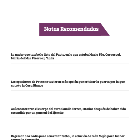
Notas Recomendadas
La mujer que tumbó la lista del Pacto, en la que estaba María Fda. Carrascal,
María del Mar Pizarro y “Lalis
Los opositores de Petro no tuvieron más opción que criticar la puerta por la que
entró a la Casa Blanca
Así encontraron el cuerpo del cura Camilo Torres, 60 años después de haber sido
escondido por un general del Ejército
Regresar a la radio para comentar fútbol, la solución de Iván Mejía para luchar
contra la depresión