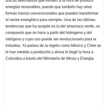
únicas alternativas que existen a la hora de producir
A
o
d
d
p
o
I
s
energías renovables, puesto que también hay otras
p
k
n
formas menos convencionales que pueden transformar
el sector energético para siempre. Una de las últimas
tendencias que ha surgido es la del amoniaco verde, un
compuesto que se hace a partir del hidrogeno y del
nitrógeno y cuyo uso puede ser revolucionario para la
industria. Ya países de la región como México y Chile se
le han medido a producirlo y ahora le llegó la hora a
Colombia a través del Ministerio de Minas y Energía.