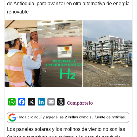
de Antioquia, para avanzar en otra alternativa de energía
renovable
W
F
X
L
E
T
Compártelo
h
a
i
m
h
a
c
n
a
r
t
e
k
i
e
Los paneles solares y los molinos de viento no son las
s
b
e
l
a