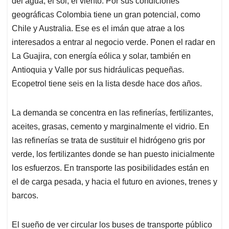
p
o
I
s
del agua, el sol, el viento. Por sus condiciones
p
k
n
geográficas Colombia tiene un gran potencial, como
Chile y Australia. Ese es el imán que atrae a los
interesados a entrar al negocio verde. Ponen el radar en
La Guajira, con energía eólica y solar, también en
Antioquia y Valle por sus hidráulicas pequeñas.
Ecopetrol tiene seis en la lista desde hace dos años.
La demanda se concentra en las refinerías, fertilizantes,
aceites, grasas, cemento y marginalmente el vidrio. En
las refinerías se trata de sustituir el hidrógeno gris por
verde, los fertilizantes donde se han puesto inicialmente
los esfuerzos. En transporte las posibilidades están en
el de carga pesada, y hacia el futuro en aviones, trenes y
barcos.
El sueño de ver circular los buses de transporte público