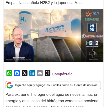
Empati, la española H2B2 y la japonesa Mitsui
W
F
X
L
E
T
Compártelo
h
a
i
m
h
a
c
n
a
r
t
e
k
i
e
Para extraer el hidrógeno del agua se necesita mucha
s
b
e
l
a
energía y en el caso del hidrógeno verde esta proviene
A
o
d
d