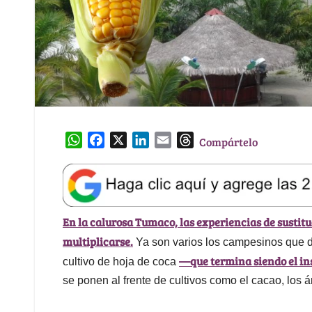
W
F
X
L
E
T
Compártelo
h
a
i
m
h
a
c
n
a
r
t
e
k
i
e
s
b
e
l
a
En la calurosa Tumaco, las experiencias de sustitu
A
o
d
d
p
o
I
s
multiplicarse.
Ya son varios los campesinos que d
p
k
n
—que termina siendo el in
cultivo de hoja de coca
se ponen al frente de cultivos como el cacao, los á