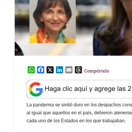
W
F
X
L
E
T
Compártelo
h
a
i
m
h
a
c
n
a
r
t
e
k
i
e
s
b
e
l
a
A
o
d
d
La pandemia se sintió duro en los despachos cons
p
o
I
s
al igual que aquellos en el país, debieron atener
p
k
n
cada uno de los Estados en los que trabajaban.