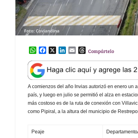
W
F
X
L
E
T
Compártelo
h
a
i
m
h
a
c
n
a
r
t
e
k
i
e
s
b
e
l
a
A
o
d
d
A comienzos del año Invias autorizó en enero un a
p
o
I
s
país, y luego en julio se permitió el alza en estac
p
k
n
más costoso es de la ruta de conexión con Villavi
como Pipiral, a la altura del municipio de Restrep
Peaje
Departamento