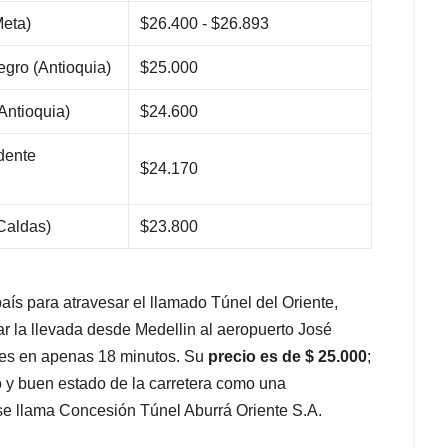
Meta)
$26.400 - $26.893
egro (Antioquia)
$25.000
Antioquia)
$24.600
dente
$24.170
Caldas)
$23.800
aís para atravesar el llamado Túnel del Oriente,
zar la llevada desde Medellin al aeropuerto José
res en apenas 18 minutos. Su
precio es de $ 25.000
;
po y buen estado de la carretera como una
se llama Concesión Túnel Aburrá Oriente S.A.