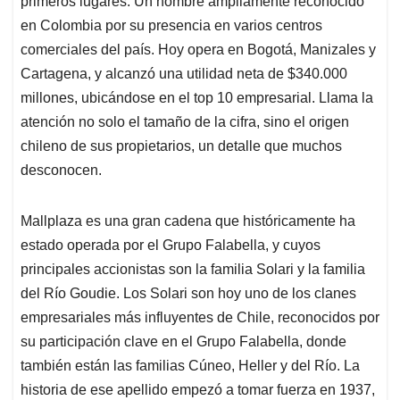
p
o
I
s
primeros lugares. Un nombre ampliamente reconocido
p
k
n
en Colombia por su presencia en varios centros
comerciales del país. Hoy opera en Bogotá, Manizales y
Cartagena, y alcanzó una utilidad neta de $340.000
millones, ubicándose en el top 10 empresarial. Llama la
atención no solo el tamaño de la cifra, sino el origen
chileno de sus propietarios, un detalle que muchos
desconocen.
Mallplaza es una gran cadena que históricamente ha
estado operada por el Grupo Falabella, y cuyos
principales accionistas son la familia Solari y la familia
del Río Goudie. Los Solari son hoy uno de los clanes
empresariales más influyentes de Chile, reconocidos por
su participación clave en el Grupo Falabella, donde
también están las familias Cúneo, Heller y del Río. La
historia de ese apellido empezó a tomar fuerza en 1937,