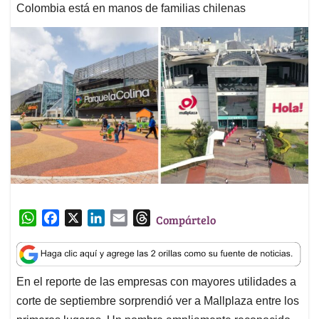
Colombia está en manos de familias chilenas
W
F
X
L
E
T
Compártelo
h
a
i
m
h
a
c
n
a
r
t
e
k
i
e
En el reporte de las empresas con mayores utilidades a
s
b
e
l
a
corte de septiembre sorprendió ver a Mallplaza entre los
A
o
d
d