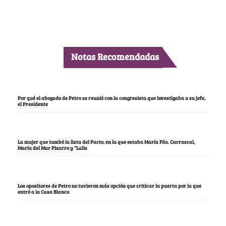
Notas Recomendadas
Por qué el abogado de Petro se reunió con la congresista que investigaba a su jefe,
el Presidente
La mujer que tumbó la lista del Pacto, en la que estaba María Fda. Carrascal,
María del Mar Pizarro y “Lalis
Los opositores de Petro no tuvieron más opción que criticar la puerta por la que
entró a la Casa Blanca