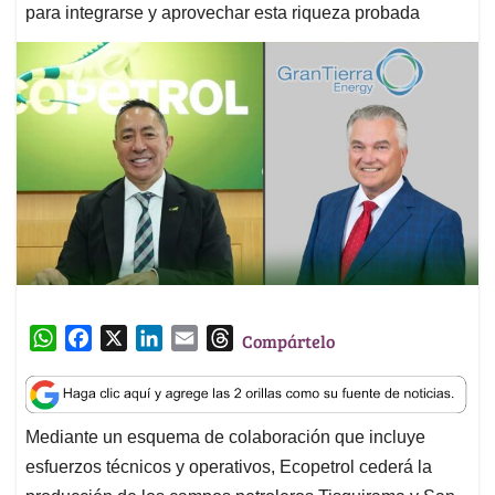
para integrarse y aprovechar esta riqueza probada
W
F
X
L
E
T
Compártelo
h
a
i
m
h
a
c
n
a
r
t
e
k
i
e
Mediante un esquema de colaboración que incluye
s
b
e
l
a
esfuerzos técnicos y operativos, Ecopetrol cederá la
A
o
d
d