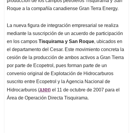
p
o
I
s
producción de los campos petroleros Tisquirama y San
p
k
n
Roque a la compañía canadiense Gran Terra Energy.
La nueva figura de integración empresarial se realiza
mediante la suscripción de un acuerdo de participación
en los campos
Tisquirama y San Roque
, ubicados en
el departamento del Cesar. Este movimiento concreta la
cesión de la producción de ambos activos a Gran Tierra
por parte de Ecopetrol, pues forman parte de un
convenio original de Explotación de Hidrocarburos
suscrito entre Ecopetrol y la Agencia Nacional de
ANH)
Hidrocarburos (
el 11 de octubre de 2007 para el
Área de Operación Directa Tisquirama.