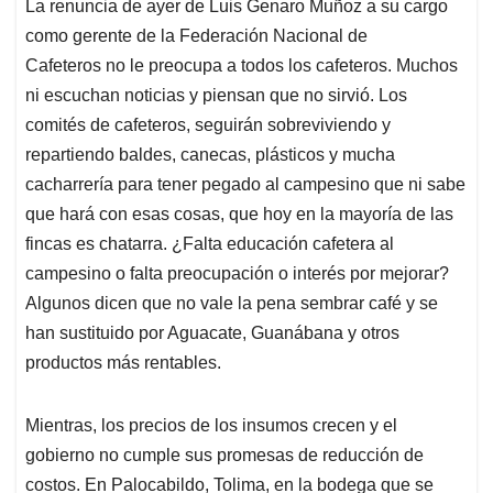
La renuncia de ayer de Luis Genaro Muñoz a su cargo
s
b
e
l
a
como gerente de la Federación Nacional de
A
o
d
d
p
o
I
s
Cafeteros no le preocupa a todos los cafeteros. Muchos
p
k
n
ni escuchan noticias y piensan que no sirvió. Los
comités de cafeteros, seguirán sobreviviendo y
repartiendo baldes, canecas, plásticos y mucha
cacharrería para tener pegado al campesino que ni sabe
que hará con esas cosas, que hoy en la mayoría de las
fincas es chatarra. ¿Falta educación cafetera al
campesino o falta preocupación o interés por mejorar?
Algunos dicen que no vale la pena sembrar café y se
han sustituido por Aguacate, Guanábana y otros
productos más rentables.
Mientras, los precios de los insumos crecen y el
gobierno no cumple sus promesas de reducción de
costos. En Palocabildo, Tolima, en la bodega que se