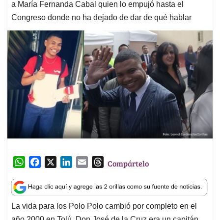
a María Fernanda Cabal quien lo empujó hasta el
Congreso donde no ha dejado de dar de qué hablar
W
F
X
L
E
T
Compártelo
h
a
i
m
h
a
c
n
a
r
t
e
k
i
e
La vida para los Polo Polo cambió por completo en el
s
b
e
l
a
año 2000 en Tolú. Don José de la Cruz era un capitán