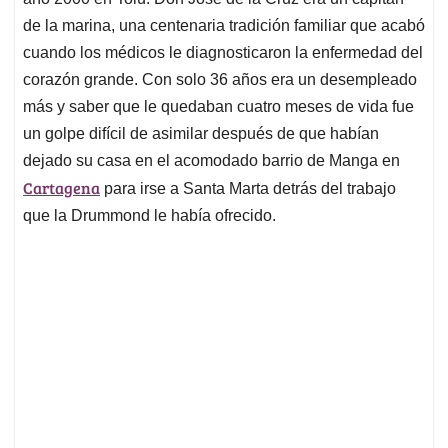
A
o
d
d
p
o
I
s
de la marina, una centenaria tradición familiar que acabó
p
k
n
cuando los médicos le diagnosticaron la enfermedad del
corazón grande. Con solo 36 años era un desempleado
más y saber que le quedaban cuatro meses de vida fue
un golpe difícil de asimilar después de que habían
dejado su casa en el acomodado barrio de Manga en
Cartagena
para irse a Santa Marta detrás del trabajo
que la Drummond le había ofrecido.