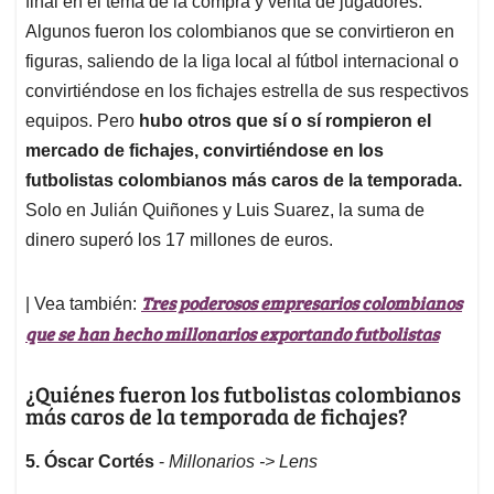
p
o
I
s
final en el tema de la compra y venta de jugadores.
p
k
n
Algunos fueron los colombianos que se convirtieron en
figuras, saliendo de la liga local al fútbol internacional o
convirtiéndose en los fichajes estrella de sus respectivos
equipos. Pero
hubo otros que sí o sí rompieron el
mercado de fichajes, convirtiéndose en los
futbolistas colombianos más caros de la temporada.
Solo en Julián Quiñones y Luis Suarez, la suma de
dinero superó los 17 millones de euros.
Tres poderosos empresarios colombianos
| Vea también:
que se han hecho millonarios exportando futbolistas
¿Quiénes fueron los futbolistas colombianos
más caros de la temporada de fichajes?
5. Óscar Cortés
-
Millonarios -> Lens