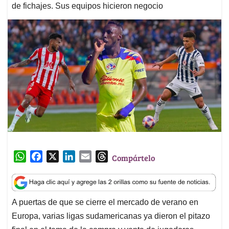
de fichajes. Sus equipos hicieron negocio
W
F
X
L
E
T
Compártelo
h
a
i
m
h
a
c
n
a
r
t
e
k
i
e
A puertas de que se cierre el mercado de verano en
s
b
e
l
a
Europa, varias ligas sudamericanas ya dieron el pitazo
A
o
d
d