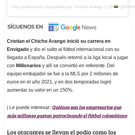
Una publicación compartida por Cristian Arango
✌🏾
😜
(@chich
Cristian el Chicho Arango inició su carrera en
Envigado
y dio el salto al fútbol internacional con su
llegada a España. Después retornó a la liga local a jugar
con
Millonarios
y allí se convirtió en referente. Del
equipo embajador se fue a la MLS por 2 millones de
euros en el año 2021, y en dos temporadas logró
aumentar su valor en un 150%.
Quiénes son los empresarios que
| Le puede interesar:
más millones gastan patrocinando el fútbol colombiano
Los atacantes se llevan el podio como los