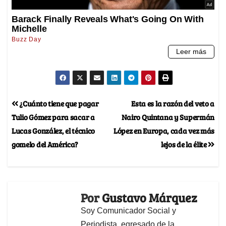
¿Cuánto tiene que pagar
Esta es la razón del veto a
Tulio Gómez para sacar a
Nairo Quintana y Supermán
Lucas González, el técnico
López en Europa, cada vez más
gomelo del América?
lejos de la élite
Por
Gustavo Márquez
Soy Comunicador Social y
Periodista, egresado de la