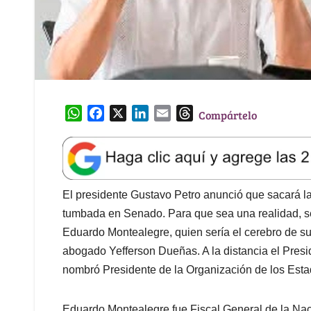
W
F
X
L
E
T
Compártelo
h
a
i
m
h
a
c
n
a
r
t
e
k
i
e
s
b
e
l
a
A
o
d
d
El presidente Gustavo Petro anunció que sacará l
p
o
I
s
tumbada en Senado. Para que sea una realidad, se 
p
k
n
Eduardo Montealegre, quien sería el cerebro de su 
abogado Yefferson Dueñas. A la distancia el Presi
nombró Presidente de la Organización de los Est
Eduardo Montealegre fue Fiscal General de la Na