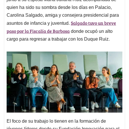
A
o
d
d
p
o
I
s
quien ha sido su sombra desde los días en Palacio,
p
k
n
Carolina Salgado, amiga y consejera presidencial para
Salgado tuvo un breve
asuntos de infancia y juventud.
paso por la Fiscalía de Barbosa
donde ocupó un alto
cargo para regresar a trabajar con los Duque Ruiz.
El foco de su trabajo lo tienen en la formación de
jóvenes líderes desde su Fundación Innovación para el