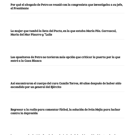
Por qué el abogado de Petro se reunió con la congresista que investigaba a su jefe,
el Presidente
La mujer que tumbó la lista del Pacto, en la que estaba María Fda. Carrascal,
María del Mar Pizarro y “Lalis
Los opositores de Petro no tuvieron más opción que criticar la puerta por la que
entró a la Casa Blanca
Así encontraron el cuerpo del cura Camilo Torres, 60 años después de haber sido
escondido por un general del Ejército
Regresar a la radio para comentar fútbol, la solución de Iván Mejía para luchar
contra la depresión