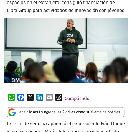
espacios en el extranjero: consiguió financiación de
Libra Group para actividades de innovación con jóvenes
W
F
X
L
E
T
Compártelo
h
a
i
m
h
a
c
n
a
r
t
e
k
i
e
Este fin de semana apareció el expresidente Iván Duque
s
b
e
l
a
junto a su esposa María Juliana Ruiz acompañada de