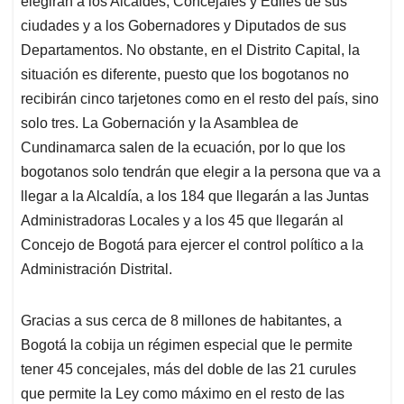
p
o
I
s
elegirán a los Alcaldes, Concejales y Ediles de sus
p
k
n
ciudades y a los Gobernadores y Diputados de sus
Departamentos. No obstante, en el Distrito Capital, la
situación es diferente, puesto que los bogotanos no
recibirán cinco tarjetones como en el resto del país, sino
solo tres. La Gobernación y la Asamblea de
Cundinamarca salen de la ecuación, por lo que los
bogotanos solo tendrán que elegir a la persona que va a
llegar a la Alcaldía, a los 184 que llegarán a las Juntas
Administradoras Locales y a los 45 que llegarán al
Concejo de Bogotá para ejercer el control político a la
Administración Distrital.
Gracias a sus cerca de 8 millones de habitantes, a
Bogotá la cobija un régimen especial que le permite
tener 45 concejales, más del doble de las 21 curules
que permite la Ley como máximo en el resto de las