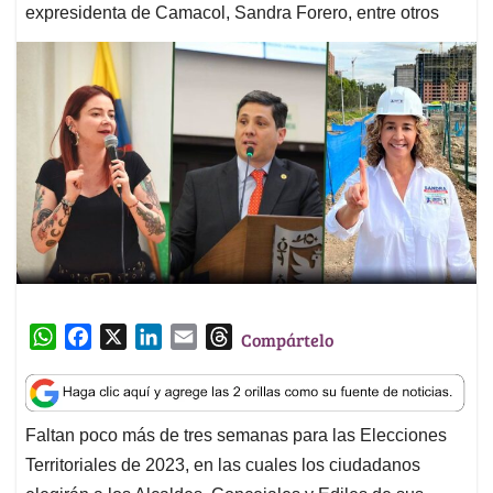
expresidenta de Camacol, Sandra Forero, entre otros
W
F
X
L
E
T
Compártelo
h
a
i
m
h
a
c
n
a
r
t
e
k
i
e
Faltan poco más de tres semanas para las Elecciones
s
b
e
l
a
Territoriales de 2023, en las cuales los ciudadanos
A
o
d
d