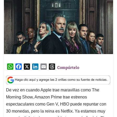
W
F
X
L
E
T
Compártelo
h
a
i
m
h
a
c
n
a
r
t
e
k
i
e
De vez en cuando Apple trae maravillas como The
s
b
e
l
a
Morning Show, Amazon Prime trae estrenos
A
o
d
d
p
o
I
s
espectaculares como Gen V, HBO puede repuntar con
p
k
n
30 monedas, pero la reina es Netflix. Ya estamos muy