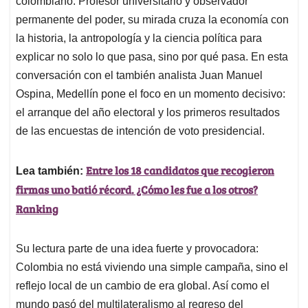
p
o
I
s
colombiano. Profesor universitario y observador
p
k
n
permanente del poder, su mirada cruza la economía con
la historia, la antropología y la ciencia política para
explicar no solo lo que pasa, sino por qué pasa. En esta
conversación con el también analista Juan Manuel
Ospina, Medellín pone el foco en un momento decisivo:
el arranque del año electoral y los primeros resultados
de las encuestas de intención de voto presidencial.
Entre los 18 candidatos que recogieron
Lea también:
firmas uno batió récord. ¿Cómo les fue a los otros?
Ranking
Su lectura parte de una idea fuerte y provocadora:
Colombia no está viviendo una simple campaña, sino el
reflejo local de un cambio de era global. Así como el
mundo pasó del multilateralismo al regreso del