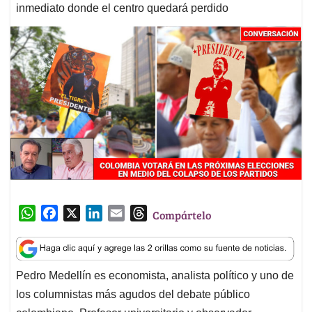
inmediato donde el centro quedará perdido
W
F
X
L
E
T
Compártelo
h
a
i
m
h
a
c
n
a
r
t
e
k
i
e
Pedro Medellín es economista, analista político y uno de
s
b
e
l
a
los columnistas más agudos del debate público
A
o
d
d