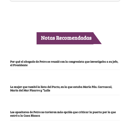
Notas Recomendadas
Por qué el abogado de Petro se reunió con la congresista que investigaba a su jefe,
el Presidente
La mujer que tumbó la lista del Pacto, en la que estaba María Fda. Carrascal,
María del Mar Pizarro y “Lalis
Los opositores de Petro no tuvieron más opción que criticar la puerta por la que
entró a la Casa Blanca