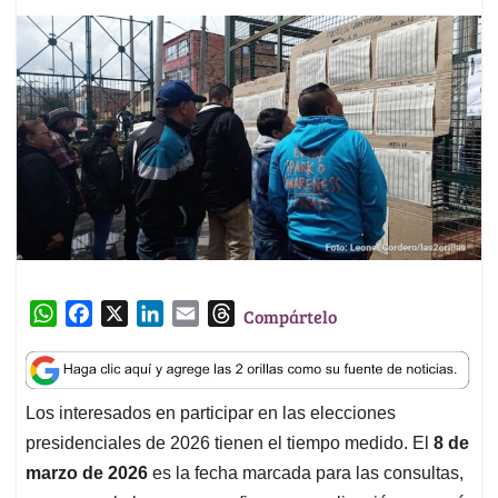
W
F
X
L
E
T
Compártelo
h
a
i
m
h
a
c
n
a
r
t
e
k
i
e
Los interesados en participar en las elecciones
s
b
e
l
a
presidenciales de 2026 tienen el tiempo medido. El
8 de
A
o
d
d
p
o
I
s
marzo de 2026
es la fecha marcada para las consultas,