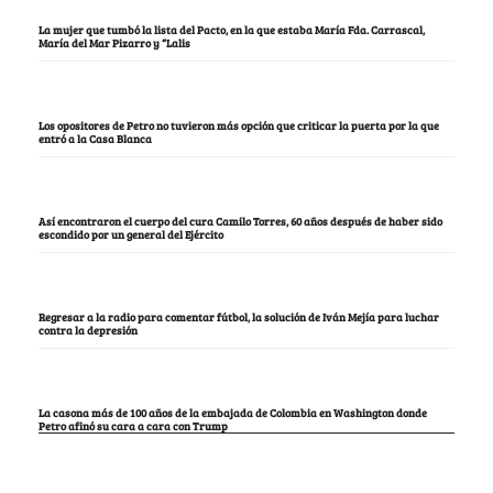
La mujer que tumbó la lista del Pacto, en la que estaba María Fda. Carrascal,
María del Mar Pizarro y “Lalis
Los opositores de Petro no tuvieron más opción que criticar la puerta por la que
entró a la Casa Blanca
Así encontraron el cuerpo del cura Camilo Torres, 60 años después de haber sido
escondido por un general del Ejército
Regresar a la radio para comentar fútbol, la solución de Iván Mejía para luchar
contra la depresión
La casona más de 100 años de la embajada de Colombia en Washington donde
Petro afinó su cara a cara con Trump