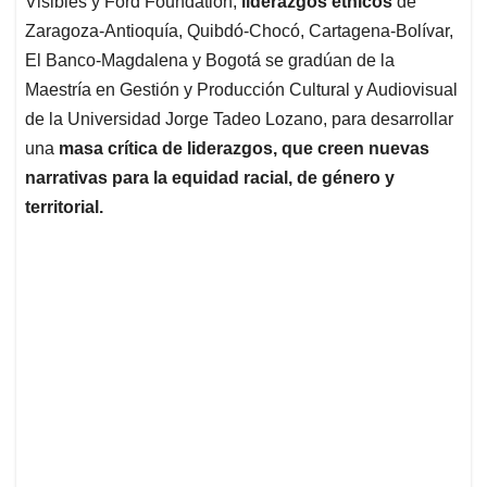
p
o
I
s
Visibles y Ford Foundation,
liderazgos étnicos
de
p
k
n
Zaragoza-Antioquía, Quibdó-Chocó, Cartagena-Bolívar,
El Banco-Magdalena y Bogotá se gradúan de la
Maestría en Gestión y Producción Cultural y Audiovisual
de la Universidad Jorge Tadeo Lozano, para desarrollar
una
masa crítica de liderazgos, que creen nuevas
narrativas para la equidad racial, de género y
territorial.