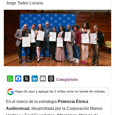
Jorge Tadeo Lozano
W
F
X
L
E
T
Compártelo
h
a
i
m
h
a
c
n
a
r
t
e
k
i
e
En el marco de la estrategia
Potencia Étnica
s
b
e
l
a
Audiovisual,
desarrollada por la Corporación Manos
A
o
d
d