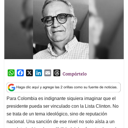
W
F
X
L
E
T
Compártelo
h
a
i
m
h
a
c
n
a
r
t
e
k
i
e
Para Colombia es indignante siquiera imaginar que el
s
b
e
l
a
presidente pueda ser vinculado con la Lista Clinton. No
A
o
d
d
p
o
I
s
se trata de un tema ideológico, sino de reputación
p
k
n
nacional. Una sanción de ese nivel no solo aísla a un