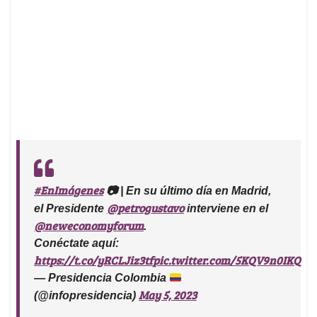
#EnImágenes
📷 | En su último día en Madrid,
@petrogustavo
el Presidente
interviene en el
@neweconomyforum
.
Conéctate aquí:
https://t.co/yRCLJiz3tf
pic.twitter.com/5KQV9n0IKQ
— Presidencia Colombia
May 5, 2023
(@infopresidencia)