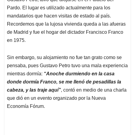
A
o
d
d
p
o
I
s
Pardo. El lugar es utilizado actualmente para los
p
k
n
mandatarios que hacen visitas de estado al país.
Recordemos que la lujosa vivienda queda a las afueras
de Madrid y fue el hogar del dictador Francisco Franco
en 1975.
Sin embargo, su alojamiento no fue tan grato como se
pensaba, pues Gustavo Petro tuvo una mala experiencia
mientras dormía:
“Anoche durmiendo en la casa
donde dormía Franco, se me llenó de pesadillas la
cabeza, y las traje aquí”
, contó en medio de una charla
que dió en un evento organizado por la Nueva
Economía Fórum.