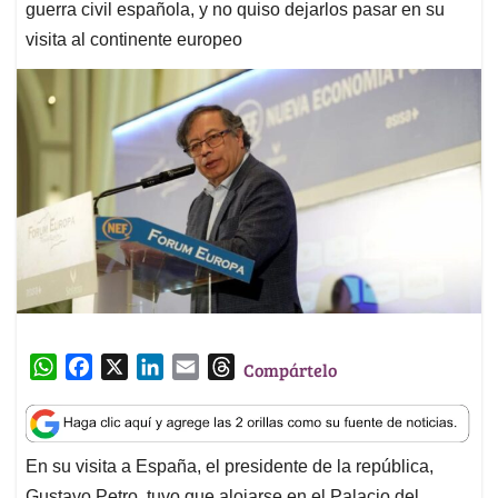
guerra civil española, y no quiso dejarlos pasar en su
visita al continente europeo
W
F
X
L
E
T
Compártelo
h
a
i
m
h
a
c
n
a
r
t
e
k
i
e
En su visita a España, el presidente de la república,
s
b
e
l
a
Gustavo Petro, tuvo que alojarse en el Palacio del