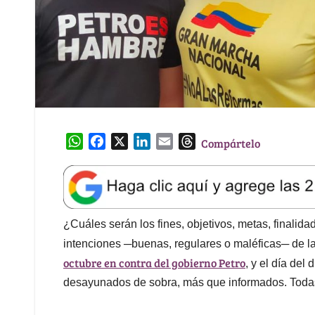
W
F
X
L
E
T
Compártelo
h
a
i
m
h
a
c
n
a
r
t
e
k
i
e
s
b
e
l
a
A
o
d
d
¿Cuáles serán los fines, objetivos, metas, finalida
p
o
I
s
intenciones ─buenas, regulares o maléficas─ de 
p
k
n
octubre en contra del gobierno Petro
, y el día del
desayunados de sobra, más que informados. Todas