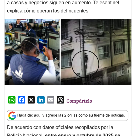
a casas y negocios siguen en aumento. Telesentinel
explica cómo operan los delincuentes
W
F
X
L
E
T
Compártelo
h
a
i
m
h
a
c
n
a
r
t
e
k
i
e
De acuerdo con datos oficiales recopilados por la
s
b
e
l
a
Policía Nacional,
entre enero y octubre de 2025 se