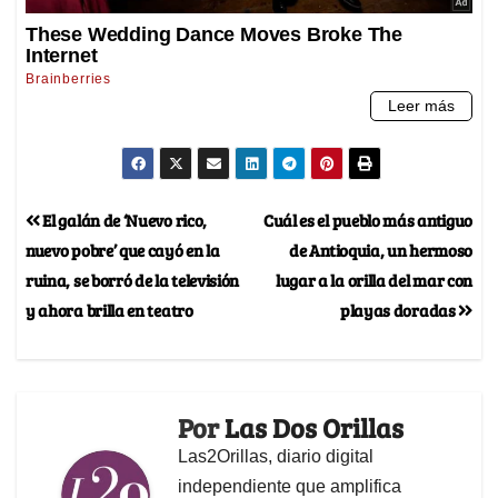
El galán de ‘Nuevo rico,
Cuál es el pueblo más antiguo
nuevo pobre’ que cayó en la
de Antioquia, un hermoso
ruina, se borró de la televisión
lugar a la orilla del mar con
y ahora brilla en teatro
playas doradas
Por
Las Dos Orillas
Las2Orillas, diario digital
independiente que amplifica