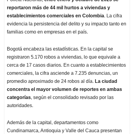
A
o
d
d
p
o
I
s
reportaron más de 44 mil hurtos a viviendas y
p
k
n
establecimientos comerciales en Colombia
. La cifra
evidencia la persistencia del delito y su impacto tanto en
familias como en empresas en el país.
Bogotá encabeza las estadísticas. En la capital se
registraron 5.170 robos a viviendas, lo que equivale a
cerca de 17 casos diarios. En cuanto a establecimientos
comerciales, la cifra asciende a 7.235 denuncias, un
promedio aproximado de 24 robos al día.
La ciudad
concentra el mayor volumen de reportes en ambas
categorías
, según el consolidado revisado por las
autoridades.
Además de la capital, departamentos como
Cundinamarca, Antioquia y Valle del Cauca presentan