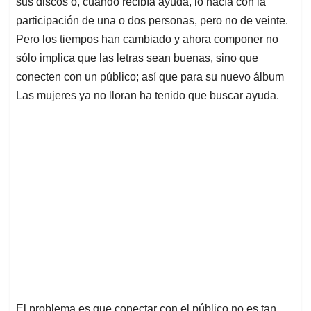
A
o
d
d
sus discos o, cuando recibía ayuda, lo hacía con la
p
o
I
s
participación de una o dos personas, pero no de veinte.
p
k
n
Pero los tiempos han cambiado y ahora componer no
sólo implica que las letras sean buenas, sino que
conecten con un público; así que para su nuevo álbum
Las mujeres ya no lloran ha tenido que buscar ayuda.
El problema es que conectar con el público no es tan