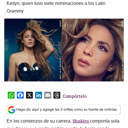
Keityn, quien tuvo siete nominaciones a los Latin
Grammy
W
F
X
L
E
T
Compártelo
h
a
i
m
h
a
c
n
a
r
t
e
k
i
e
Shakira
En los comienzos de su carrera,
componía sola
s
b
e
l
a