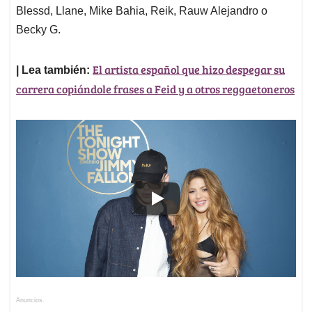
Blessd, Llane, Mike Bahia, Reik, Rauw Alejandro o
Becky G.
El artista español que hizo despegar su
| Lea también:
carrera copiándole frases a Feid y a otros reggaetoneros
Anuncios.