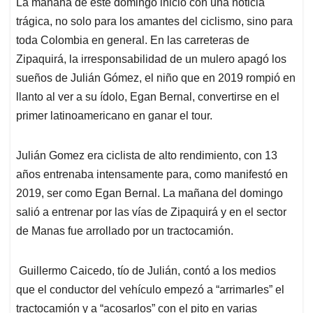
La mañana de este domingo inició con una noticia
s
b
e
l
a
trágica, no solo para los amantes del ciclismo, sino para
A
o
d
d
p
o
I
s
toda Colombia en general
. En las carreteras de
p
k
n
Zipaquirá, la irresponsabilidad de un mulero apagó los
sueños de Julián Gómez, el niño que en 2019 rompió en
llanto al ver a su ídolo, Egan Bernal, convertirse en el
primer latinoamericano en ganar el tour.
Julián Gomez era ciclista de alto rendimiento, con 13
años entrenaba intensamente para, como manifestó en
2019, ser como Egan Bernal. La mañana del domingo
salió a entrenar por las vías de Zipaquirá y en el sector
de Manas fue arrollado por un tractocamión.
Guillermo Caicedo,
tío de Julián, contó a los medios
que el conductor del vehículo empezó a “arrimarles” el
tractocamión y a “acosarlos” con el pito en varias