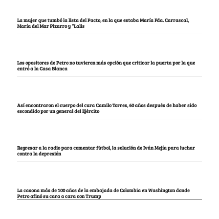
La mujer que tumbó la lista del Pacto, en la que estaba María Fda. Carrascal,
María del Mar Pizarro y “Lalis
Los opositores de Petro no tuvieron más opción que criticar la puerta por la que
entró a la Casa Blanca
Así encontraron el cuerpo del cura Camilo Torres, 60 años después de haber sido
escondido por un general del Ejército
Regresar a la radio para comentar fútbol, la solución de Iván Mejía para luchar
contra la depresión
La casona más de 100 años de la embajada de Colombia en Washington donde
Petro afinó su cara a cara con Trump