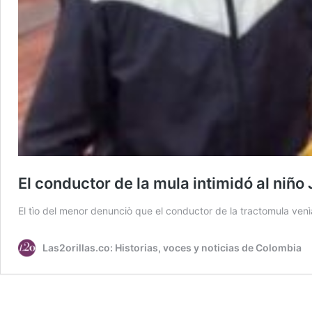
El conductor de la mula intimidó al niño
El tìo del menor denunciò que el conductor de la tractomula ve
Las2orillas.co: Historias, voces y noticias de Colombia