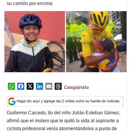
su camiòn por encima
W
F
X
L
E
T
Compártelo
h
a
i
m
h
a
c
n
a
r
t
e
k
i
e
Guillermo Caicedo, tío del niño Julián Esteban Gómez,
s
b
e
l
a
afirmó que el mulero que le quitó la vida al aspirante a
A
o
d
d
p
o
I
s
ciclista profesional venía atormentándolos a punta de