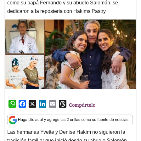
como su papá Fernando y su abuelo Salomón, se
dedicaron a la repostería con Hakims Pastry
W
F
X
L
E
T
Compártelo
h
a
i
m
h
a
c
n
a
r
t
e
k
i
e
Las hermanas Yvette y Denise Hakim no siguieron la
s
b
e
l
a
tradición familiar que inició desde su abuelo Salomón