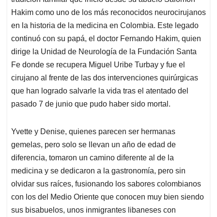
A
o
d
d
p
o
I
s
Hakim como uno de los más reconocidos neurocirujanos
p
k
n
en la historia de la medicina en Colombia. Este legado
continuó con su papá, el doctor Fernando Hakim, quien
dirige la Unidad de Neurología de la Fundación Santa
Fe donde se recupera Miguel Uribe Turbay y fue el
cirujano al frente de las dos intervenciones quirúrgicas
que han logrado salvarle la vida tras el atentado del
pasado 7 de junio que pudo haber sido mortal.
Yvette y Denise, quienes parecen ser hermanas
gemelas, pero solo se llevan un año de edad de
diferencia, tomaron un camino diferente al de la
medicina y se dedicaron a la gastronomía, pero sin
olvidar sus raíces, fusionando los sabores colombianos
con los del Medio Oriente que conocen muy bien siendo
sus bisabuelos, unos inmigrantes libaneses con