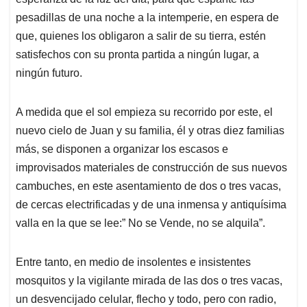
A
o
d
d
p
o
I
s
pesadillas de una noche a la intemperie, en espera de
p
k
n
que, quienes los obligaron a salir de su tierra, estén
satisfechos con su pronta partida a ningún lugar, a
ningún futuro.
A medida que el sol empieza su recorrido por este, el
nuevo cielo de Juan y su familia, él y otras diez familias
más, se disponen a organizar los escasos e
improvisados materiales de construcción de sus nuevos
cambuches, en este asentamiento de dos o tres vacas,
de cercas electrificadas y de una inmensa y antiquísima
valla en la que se lee:” No se Vende, no se alquila”.
Entre tanto, en medio de insolentes e insistentes
mosquitos y la vigilante mirada de las dos o tres vacas,
un desvencijado celular, flecho y todo, pero con radio,