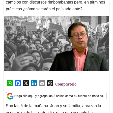
cambios con discursos rimbombantes pero, en términos
prácticos ¿cómo sacarán el país adelante?
W
F
X
L
E
T
Compártelo
h
a
i
m
h
a
c
n
a
r
t
e
k
i
e
Son las 5 de la mañana. Juan y su familia, abrazan la
s
b
e
l
a
esperanza de la luz del día, para que espante las