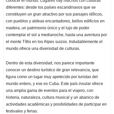
p
o
I
s
conocer el mundo. Lugares hay muchos con culturas
p
k
n
diferentes: desde los países escandinavos que se
constituyen un gran atractivo por sus paisajes idílicos,
con pueblos y aldeas encantadores, bellos edificios en
madera, un patrimonio único y el lujo de poder
contemplar el sol a medianoche, hasta una aventura por
el monte Títlis en los Alpes suizos. Indudablemente el
mundo ofrece una diversidad de culturas.
Dentro de esta diversidad, nos parece importante
conocer un destino turístico de gran relevancia, que
figura como un lugar muy apetecido por turistas del
mundo entero, y ese es Cuba. Este país insular ofrece
una amplia gama de eventos para el viajero, con
historia, naturaleza, cultura musical y un abanico de
actividades académicas y posibilidades de participar en
festivales y ferias.