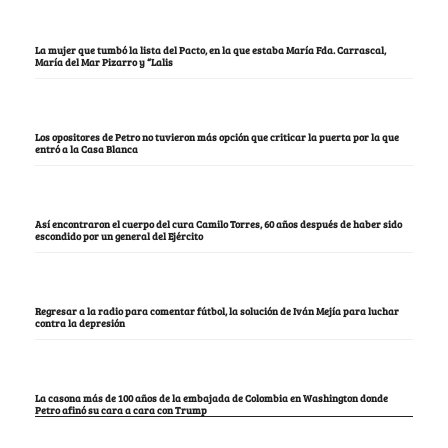
La mujer que tumbó la lista del Pacto, en la que estaba María Fda. Carrascal,
María del Mar Pizarro y “Lalis
Los opositores de Petro no tuvieron más opción que criticar la puerta por la que
entró a la Casa Blanca
Así encontraron el cuerpo del cura Camilo Torres, 60 años después de haber sido
escondido por un general del Ejército
Regresar a la radio para comentar fútbol, la solución de Iván Mejía para luchar
contra la depresión
La casona más de 100 años de la embajada de Colombia en Washington donde
Petro afinó su cara a cara con Trump