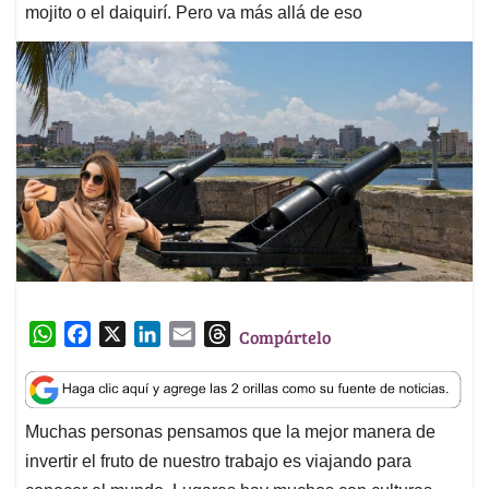
mojito o el daiquirí. Pero va más allá de eso
W
F
X
L
E
T
Compártelo
h
a
i
m
h
a
c
n
a
r
t
e
k
i
e
Muchas personas pensamos que la mejor manera de
s
b
e
l
a
invertir el fruto de nuestro trabajo es viajando para
A
o
d
d