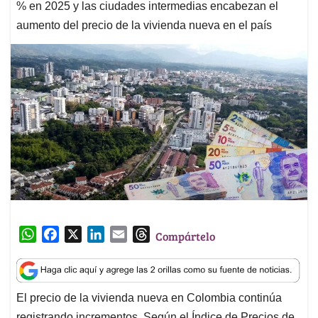
% en 2025 y las ciudades intermedias encabezan el
aumento del precio de la vivienda nueva en el país
W
F
X
L
E
T
Compártelo
h
a
i
m
h
a
c
n
a
r
t
e
k
i
e
El precio de la vivienda nueva en Colombia continúa
s
b
e
l
a
registrando incrementos. Según el Índice de Precios de