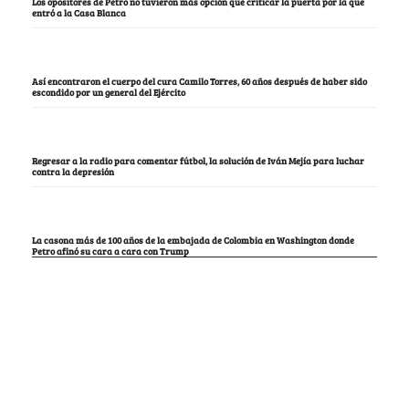
Los opositores de Petro no tuvieron más opción que criticar la puerta por la que
entró a la Casa Blanca
Así encontraron el cuerpo del cura Camilo Torres, 60 años después de haber sido
escondido por un general del Ejército
Regresar a la radio para comentar fútbol, la solución de Iván Mejía para luchar
contra la depresión
La casona más de 100 años de la embajada de Colombia en Washington donde
Petro afinó su cara a cara con Trump