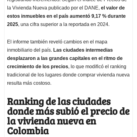
A
o
d
d
p
o
I
s
la Vivienda Nueva publicado por el DANE,
el valor de
p
k
n
estos inmuebles en el país aumentó 9,17 % durante
2025
, una cifra superior a la reportada en 2024.
El informe también reveló cambios en el mapa
inmobiliario del país.
Las ciudades intermedias
desplazaron a las grandes capitales en el ritmo de
crecimiento de los precios
, lo que modificó el ranking
tradicional de los lugares donde comprar vivienda nueva
resulta más costoso.
Ranking de las ciudades
donde más subió el precio de
la vivienda nueva en
Colombia